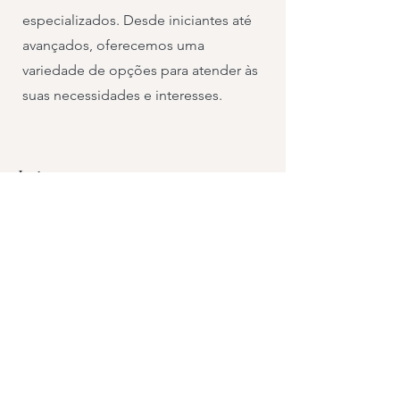
especializados. Desde iniciantes até
avançados, oferecemos uma
variedade de opções para atender às
suas necessidades e interesses.
Loja
Descubra peças únicas em nossa loja
de cerâmica. Adquira obras de arte
exclusivas, utensílios domésticos
artesanais e presentes originais feitos à
mão com paixão e criatividade.
Entre em contato conosco para mais