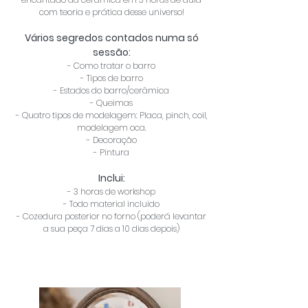
com teoria e prática desse universo!
Vários segredos contados numa só
sessão:
- Como tratar o barro
- Tipos de barro
- Estados do barro/cerâmica
- Queimas
- Quatro tipos de modelagem: Placa, pinch, coil,
modelagem oca.
- Decoração
- Pintura
Inclui:
- 3 horas de workshop
- Todo material incluido
- Cozedura posterior no forno (poderá levantar
a sua peça 7 dias a 10 dias depois)