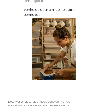
com engobes.
Venha colocar a mão no barro
connosco!
Nesse workshop terás a introdução ao mundo
encantado da cerâmica em 3 horas de aula