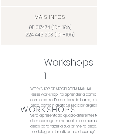
MAIS INFOS
911 017474
(10h-18h)
224 445 203
(10h-19h)
Workshops
1
WORKSHOP DE MODELAGEM MANUAL
Nesse workshop irá aprender a como trabalhar
com o barro. Desde tipos de barro, estágios da
peça, como hidratar e reciclar argilas.
WORKSHOPS
Será apresentada quatro diferentes técnicas
de modelagem manual e escolheras uma
delas para fazer a tua primeira peça. Depois da
modelagem é realizada a decoração e pintura