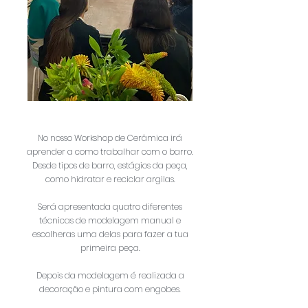
No nosso Workshop de Cerâmica irá
aprender a como trabalhar com o barro.
Desde tipos de barro, estágios da peça,
como hidratar e reciclar argilas.
Será apresentada quatro diferentes
técnicas de modelagem manual e
escolheras uma delas para fazer a tua
primeira peça.
Depois da modelagem é realizada a
decoração e pintura com engobes.