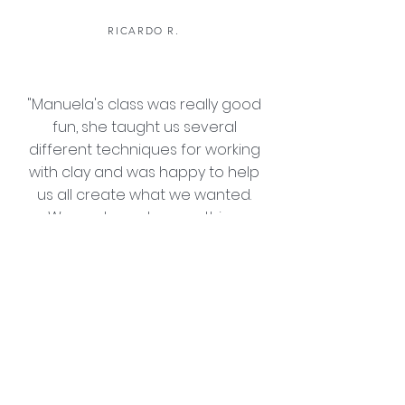
RICARDO R.
"Manuela's class was really good
fun, she taught us several
different techniques for working
with clay and was happy to help
us all create what we wanted.
We each made something
different which will be a one of a
kind souvenir from our trip."
REBECCA W.
"The best pottery workshop
that I could have done!